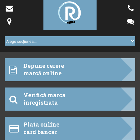
Depune cerere
marcă online
Verifică marca
înregistrata
Plata online
card bancar