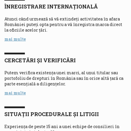
ÎNREGISTRARE
INTERNAȚIONALĂ
Atunci când urmează să vă extindeți activitatea în afara
României puteţi opta pentru a vă înregistra marca direct
la oficiile acelor ţări.
mai multe
CERCETĂRI ȘI
VERIFICĂRI
Putem verifica existența unei marci, al unui titular sau
portofoliu de drepturi în România sau în orice altă țară ca
parte esențială a diligențelor.
mai multe
SITUAȚII PROCEDURALE
ȘI LITIGII
Experiența de peste 15 ani a unei echipe de consilieri în