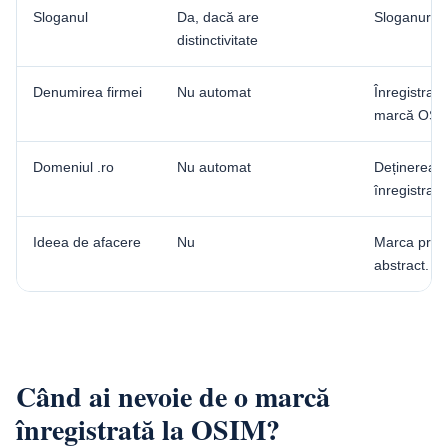
Sloganul
Da, dacă are
Sloganurile 
distinctivitate
Denumirea firmei
Nu automat
Înregistrar
marcă OSI
Domeniul .ro
Nu automat
Deținerea d
înregistrată
Ideea de afacere
Nu
Marca prote
abstract.
Când ai nevoie de o marcă
înregistrată la OSIM?