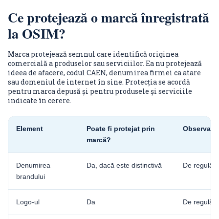
Ce protejează o marcă înregistrată
la OSIM?
Marca protejează semnul care identifică originea
comercială a produselor sau serviciilor. Ea nu protejează
ideea de afacere, codul CAEN, denumirea firmei ca atare
sau domeniul de internet în sine. Protecția se acordă
pentru marca depusă și pentru produsele și serviciile
indicate în cerere.
Element
Poate fi protejat prin
Observație
marcă?
Denumirea
Da, dacă este distinctivă
De regulă, 
brandului
Logo-ul
Da
De regulă, 