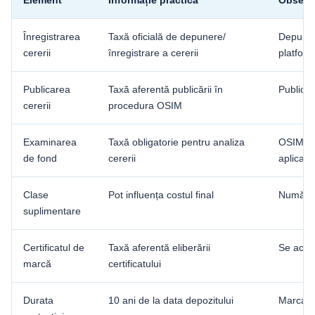
Element
Informație practică
Observa
Înregistrarea
Taxă oficială de depunere/
Depunere
cererii
înregistrare a cererii
platfor
Publicarea
Taxă aferentă publicării în
Publicar
cererii
procedura OSIM
Examinarea
Taxă obligatorie pentru analiza
OSIM in
de fond
cererii
aplicabi
Clase
Pot influența costul final
Numărul 
suplimentare
Certificatul de
Taxă aferentă eliberării
Se achit
marcă
certificatului
Durata
10 ani de la data depozitului
Marca po