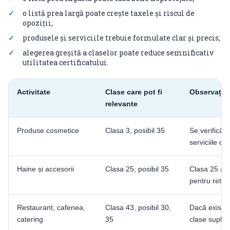
o listă prea largă poate crește taxele și riscul de
opoziții;
produsele și serviciile trebuie formulate clar și precis;
alegerea greșită a claselor poate reduce semnificativ
utilitatea certificatului.
Activitate
Clase care pot fi
Observație 
relevante
Produse cosmetice
Clasa 3, posibil 35
Se verifică 
serviciile de 
Haine și accesorii
Clasa 25, posibil 35
Clasa 25 aco
pentru retail
Restaurant, cafenea,
Clasa 43, posibil 30,
Dacă există
catering
35
clase suplim