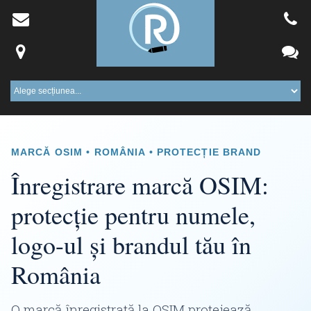
MARCĂ OSIM • ROMÂNIA • PROTECȚIE BRAND
Înregistrare marcă OSIM:
protecție pentru numele,
logo-ul și brandul tău în
România
O marcă înregistrată la OSIM protejează