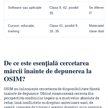
Software sau aplicație
Clasa 9, 42, posibil
Se diferenți
35
IT.
Cursuri, educație,
Clasa 41, posibil 9,
Materialele d
training
16, 35
clase distinc
De ce este esențială cercetarea
mărcii înainte de depunerea la
OSIM?
OSIM nu înlocuiește cercetarea de disponibilitate făcută
înainte de depunere. Oficiul examinează cererea din
perspectiva condițiilor legale și a motivelor absolute de
refuz, însă conflictele cu drepturi anterioare sunt, de
regulă, invocate de titularii acestor drepturi prin opoziție.